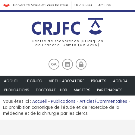
Université Marie et Louis Pasteur
UFR SJEPG
Arcjuris
Centre de recherches juridiques
de Franche-Comté (UR 3225)
ACCUEIL
LE CRJFC
VIE DU LABORATOIRE
PROJETS
AGENDA
PUBLICATIONS
DOCTORAT – HDR
MASTERS
PARTENARIATS
Vous êtes ici :
Accueil
»
Publications
»
Articles/Commentaires
»
La prohibition canonique de l’étude et de l’exercice de la
médecine et de la chirurgie par les clercs