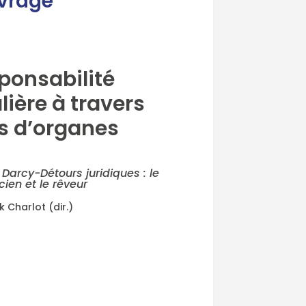
uvrage
sponsabilité
lière à travers
es d’organes
Darcy-Détours juridiques : le
icien et le rêveur
k Charlot (dir.)