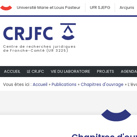
Université Marie et Louis Pasteur
UFR SJEPG
Arcjuris
Centre de recherches juridiques
de Franche-Comté (UR 3225)
ACCUEIL
LE CRJFC
VIE DU LABORATOIRE
PROJETS
AGENDA
Vous êtes ici :
Accueil
»
Publications
»
Chapitres d'ouvrage
»
L’év