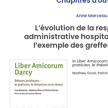
Chapitres d'o
Anne Marceau
L’évolution de la re
administrative hospita
l’exemple des greff
in
Liber Amicorum 
praticien, le théor
Mathieu Doat, Patric