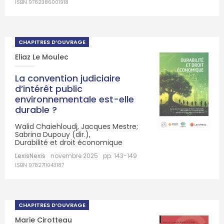
ISBN 9782386001918
CHAPITRES D’OUVRAGE
Eliaz Le Moulec
La convention judiciaire
d’intérêt public
environnementale est-elle
durable ?
Walid Chaiehloudj, Jacques Mestre;
Sabrina Dupouy (dir.),
Durabilité et droit économique
LexisNexis
novembre 2025
pp. 143-149
ISBN 9782711043187
CHAPITRES D’OUVRAGE
Marie Cirotteau