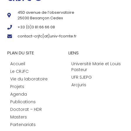
45D avenue de l’observatoire
25030 Besançon Cedex
+33 (0)3 81 66 66 08
contact-crjfc[at]univ-fcomte.fr
PLAN DU SITE
LIENS
Accueil
Université Marie et Louis
Pasteur
Le CRJFC
UFR SJEPG
Vie du laboratoire
Arcjuris
Projets
Agenda
Publications
Doctorat – HDR
Masters
Partenariats