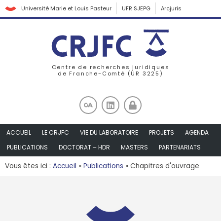
Université Marie et Louis Pasteur
UFR SJEPG
Arcjuris
Centre de recherches juridiques
de Franche-Comté (UR 3225)
ACCUEIL
LE CRJFC
VIE DU LABORATOIRE
PROJETS
AGENDA
PUBLICATIONS
DOCTORAT – HDR
MASTERS
PARTENARIATS
Vous êtes ici :
Accueil
»
Publications
»
Chapitres d'ouvrage