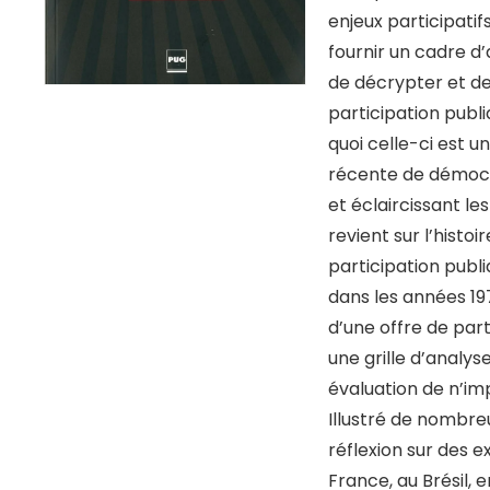
enjeux participatif
fournir un cadre d
de décrypter et de 
participation publ
quoi celle-ci est 
récente de démocra
et éclaircissant le
revient sur l’histo
participation publ
dans les années 19
d’une offre de part
une grille d’analy
évaluation de n’imp
Illustré de nombre
réflexion sur des e
France, au Brésil, 