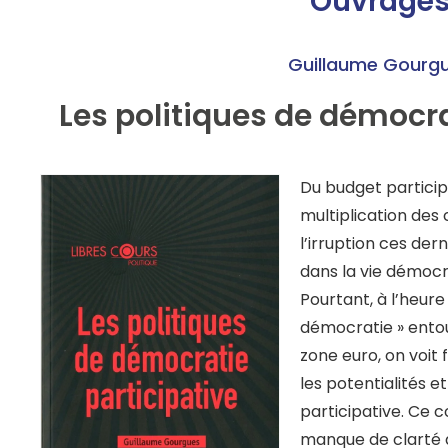
Ouvrage
Guillaume Gourg
Les politiques de démocra
Du budget participa
multiplication des
l’irruption ces der
dans la vie démocra
Pourtant, à l’heure 
démocratie » entour
zone euro, on voit f
les potentialités e
participative. Ce 
manque de clarté q