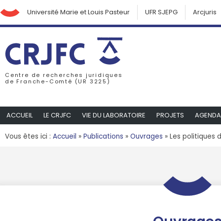
Université Marie et Louis Pasteur
UFR SJEPG
Arcjuris
Centre de recherches juridiques
de Franche-Comté (UR 3225)
ACCUEIL
LE CRJFC
VIE DU LABORATOIRE
PROJETS
AGENDA
Vous êtes ici :
Accueil
»
Publications
»
Ouvrages
»
Les politiques 