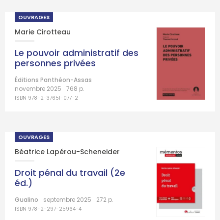
OUVRAGES
Marie Cirotteau
Le pouvoir administratif des
personnes privées
Éditions Panthéon-Assas
novembre 2025
768 p.
ISBN 978-2-37651-077-2
OUVRAGES
Béatrice Lapérou-Scheneider
Droit pénal du travail (2e
éd.)
Gualino
septembre 2025
272 p.
ISBN 978-2-297-25964-4