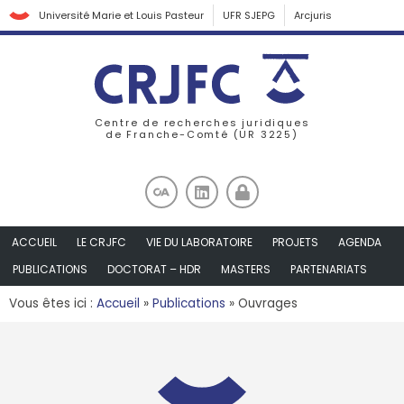
Université Marie et Louis Pasteur
UFR SJEPG
Arcjuris
Centre de recherches juridiques
de Franche-Comté (UR 3225)
ACCUEIL
LE CRJFC
VIE DU LABORATOIRE
PROJETS
AGENDA
PUBLICATIONS
DOCTORAT – HDR
MASTERS
PARTENARIATS
Vous êtes ici :
Accueil
»
Publications
»
Ouvrages