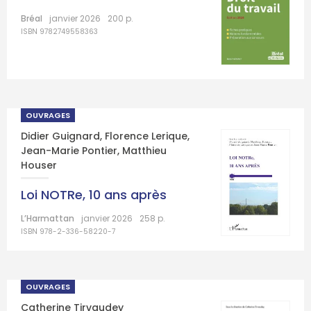
Bréal
janvier 2026
200 p.
ISBN 9782749558363
OUVRAGES
Didier Guignard
,
Florence Lerique
,
Jean-Marie Pontier
,
Matthieu
Houser
Loi NOTRe, 10 ans après
L’Harmattan
janvier 2026
258 p.
ISBN 978-2-336-58220-7
OUVRAGES
Catherine Tirvaudey