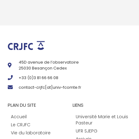
45D avenue de l’observatoire
25030 Besançon Cedex
+33 (0)3 81 66 66 08
contact-crjfc[at]univ-fcomte.fr
PLAN DU SITE
LIENS
Accueil
Université Marie et Louis
Pasteur
Le CRJFC
UFR SJEPG
Vie du laboratoire
Arcjuris