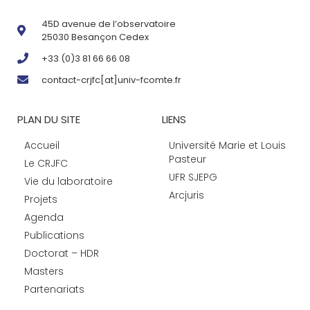
45D avenue de l’observatoire
25030 Besançon Cedex
+33 (0)3 81 66 66 08
contact-crjfc[at]univ-fcomte.fr
PLAN DU SITE
LIENS
Accueil
Université Marie et Louis
Pasteur
Le CRJFC
UFR SJEPG
Vie du laboratoire
Arcjuris
Projets
Agenda
Publications
Doctorat – HDR
Masters
Partenariats