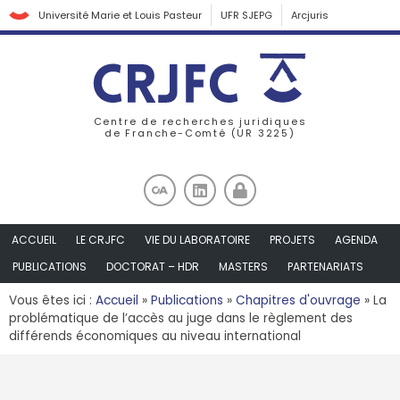
Université Marie et Louis Pasteur
UFR SJEPG
Arcjuris
Centre de recherches juridiques
de Franche-Comté (UR 3225)
ACCUEIL
LE CRJFC
VIE DU LABORATOIRE
PROJETS
AGENDA
PUBLICATIONS
DOCTORAT – HDR
MASTERS
PARTENARIATS
Vous êtes ici :
Accueil
»
Publications
»
Chapitres d'ouvrage
»
La
problématique de l’accès au juge dans le règlement des
différends économiques au niveau international