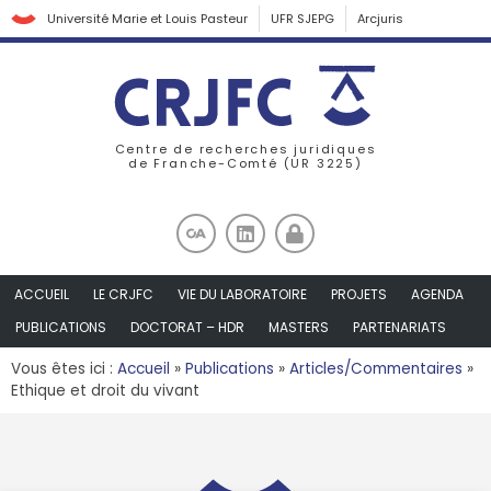
Université Marie et Louis Pasteur
UFR SJEPG
Arcjuris
Centre de recherches juridiques
de Franche-Comté (UR 3225)
ACCUEIL
LE CRJFC
VIE DU LABORATOIRE
PROJETS
AGENDA
PUBLICATIONS
DOCTORAT – HDR
MASTERS
PARTENARIATS
Vous êtes ici :
Accueil
»
Publications
»
Articles/Commentaires
»
Ethique et droit du vivant