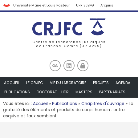
Université Marie et Louis Pasteur
UFR SJEPG
Arcjuris
Centre de recherches juridiques
de Franche-Comté (UR 3225)
ACCUEIL
LE CRJFC
VIE DU LABORATOIRE
PROJETS
AGENDA
PUBLICATIONS
DOCTORAT – HDR
MASTERS
PARTENARIATS
Vous êtes ici :
Accueil
»
Publications
»
Chapitres d'ouvrage
»
La
gratuité des éléments et produits du corps humain : entre
esquive et faux semblant