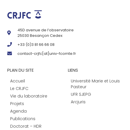
45D avenue de l’observatoire
25030 Besançon Cedex
+33 (0)3 81 66 66 08
contact-crjfc[at]univ-fcomte.fr
PLAN DU SITE
LIENS
Accueil
Université Marie et Louis
Pasteur
Le CRJFC
UFR SJEPG
Vie du laboratoire
Arcjuris
Projets
Agenda
Publications
Doctorat – HDR