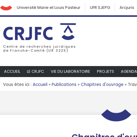
Université Marie et Louis Pasteur
UFR SJEPG
Arcjuris
Centre de recherches juridiques
de Franche-Comté (UR 3225)
ACCUEIL
LE CRJFC
VIE DU LABORATOIRE
PROJETS
AGENDA
Vous êtes ici :
Accueil
»
Publications
»
Chapitres d'ouvrage
»
Trav