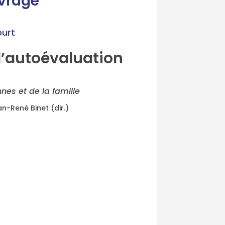
uvrage
urt
 d’autoévaluation
nes et de la famille
n-René Binet (dir.)