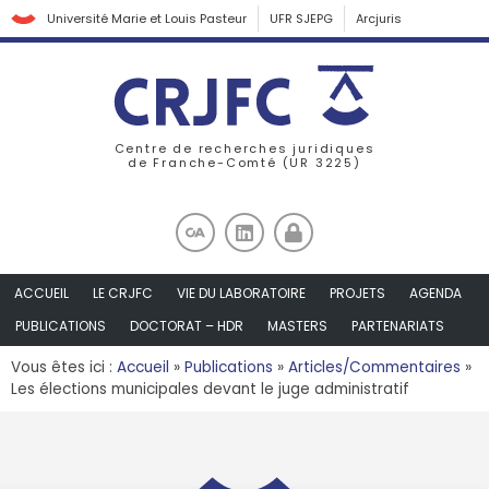
Université Marie et Louis Pasteur
UFR SJEPG
Arcjuris
Centre de recherches juridiques
de Franche-Comté (UR 3225)
ACCUEIL
LE CRJFC
VIE DU LABORATOIRE
PROJETS
AGENDA
PUBLICATIONS
DOCTORAT – HDR
MASTERS
PARTENARIATS
Vous êtes ici :
Accueil
»
Publications
»
Articles/Commentaires
»
Les élections municipales devant le juge administratif