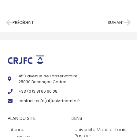
PRÉCÉDENT
SUIVANT
45D avenue de l’observatoire
25030 Besançon Cedex
+33 (0)3 81 66 66 08
contact-crjfc[at]univ-fcomte.fr
PLAN DU SITE
LIENS
Accueil
Université Marie et Louis
Pasteur