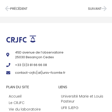
PRÉCÉDENT
SUIVANT
45D avenue de l’observatoire
25030 Besançon Cedex
+33 (0)3 81 66 66 08
contact-crjfc[at]univ-fcomte.fr
PLAN DU SITE
LIENS
Accueil
Université Marie et Louis
Pasteur
Le CRJFC
UFR SJEPG
Vie du laboratoire