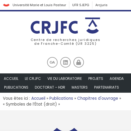
Université Marie et Louis Pasteur
UFR SJEPG
Arcjuris
Centre de recherches juridiques
de Franche-Comté (UR 3225)
ACCUEIL
LE CRJFC
VIE DU LABORATOIRE
PROJETS
AGENDA
PUBLICATIONS
DOCTORAT – HDR
MASTERS
PARTENARIATS
Vous êtes ici :
Accueil
»
Publications
»
Chapitres d'ouvrage
»
« Symboles de l’État (droit) »