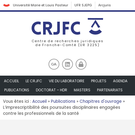
Université Marie et Louis Pasteur
UFR SJEPG
Arcjuris
Centre de recherches juridiques
de Franche-Comté (UR 3225)
ACCUEIL
LE CRJFC
VIE DU LABORATOIRE
PROJETS
AGENDA
PUBLICATIONS
DOCTORAT – HDR
MASTERS
PARTENARIATS
Vous êtes ici :
Accueil
»
Publications
»
Chapitres d'ouvrage
»
L’imprescriptibilité des poursuites disciplinaires engagées
contre les professionnels de la santé