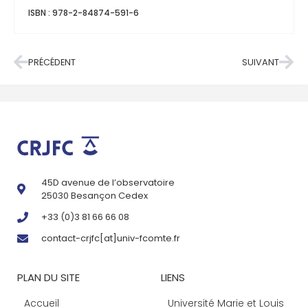
ISBN : 978-2-84874-591-6
PRÉCÉDENT
SUIVANT
45D avenue de l’observatoire
25030 Besançon Cedex
+33 (0)3 81 66 66 08
contact-crjfc[at]univ-fcomte.fr
PLAN DU SITE
LIENS
Accueil
Université Marie et Louis