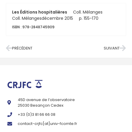
Les Éditions hospitalières
Coll. Mélanges
Coll. Mélanges
décembre 2015
p. 155-170
ISBN : 978-2848745909
PRÉCÉDENT
SUIVANT
45D avenue de l’observatoire
25030 Besançon Cedex
+33 (0)3 81 66 66 08
contact-crjfc[at]univ-fcomte.fr