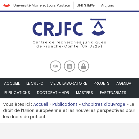
Université Marie et Louis Pasteur
UFR SJEPG
Arcjuris
Centre de recherches juridiques
de Franche-Comté (UR 3225)
ACCUEIL
LE CRJFC
VIE DU LABORATOIRE
PROJETS
AGENDA
PUBLICATIONS
DOCTORAT – HDR
MASTERS
PARTENARIATS
Vous êtes ici :
Accueil
»
Publications
»
Chapitres d'ouvrage
»
Le
droit de l’Union européenne et les nouvelles perspectives pour
les droits du patient