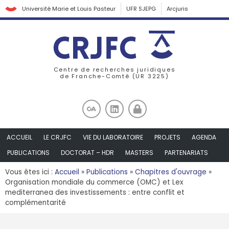
Université Marie et Louis Pasteur
UFR SJEPG
Arcjuris
Centre de recherches juridiques
de Franche-Comté (UR 3225)
ACCUEIL
LE CRJFC
VIE DU LABORATOIRE
PROJETS
AGENDA
PUBLICATIONS
DOCTORAT – HDR
MASTERS
PARTENARIATS
Vous êtes ici :
Accueil
»
Publications
»
Chapitres d'ouvrage
»
Organisation mondiale du commerce (OMC) et Lex
mediterranea des investissements : entre conflit et
complémentarité