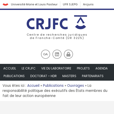
Université Marie et Louis Pasteur
UFR SJEPG
Arcjuris
Centre de recherches juridiques
de Franche-Comté (UR 3225)
ACCUEIL
LE CRJFC
VIE DU LABORATOIRE
PROJETS
AGENDA
PUBLICATIONS
DOCTORAT – HDR
MASTERS
PARTENARIATS
Vous êtes ici :
Accueil
»
Publications
»
Ouvrages
»
La
responsabilité politique des exécutifs des États membres du
fait de leur action européenne