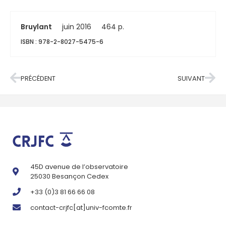
Bruylant
juin 2016
464 p.
ISBN : 978-2-8027-5475-6
PRÉCÉDENT
SUIVANT
45D avenue de l’observatoire
25030 Besançon Cedex
+33 (0)3 81 66 66 08
contact-crjfc[at]univ-fcomte.fr