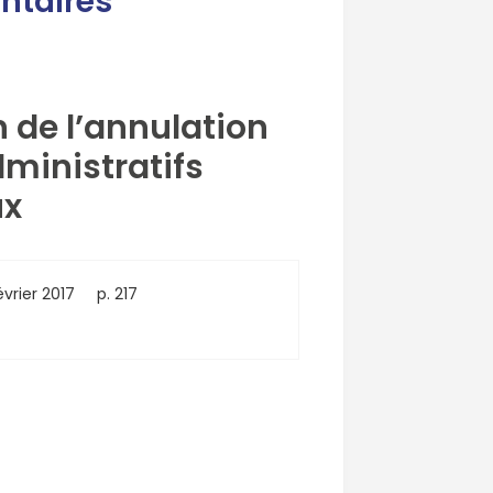
ntaires
n de l’annulation
dministratifs
ux
évrier 2017
p. 217