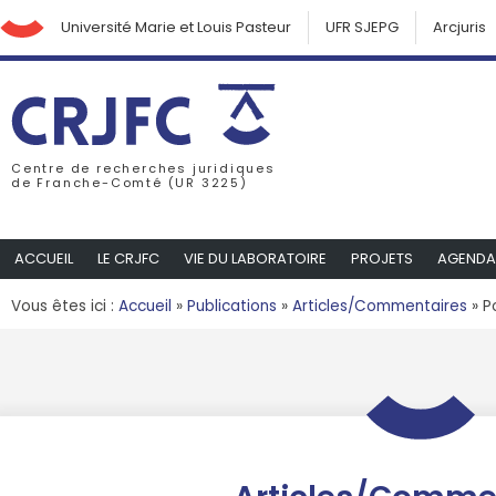
Université Marie et Louis Pasteur
UFR SJEPG
Arcjuris
Centre de recherches juridiques
de Franche-Comté (UR 3225)
ACCUEIL
LE CRJFC
VIE DU LABORATOIRE
PROJETS
AGENDA
Vous êtes ici :
Accueil
»
Publications
»
Articles/Commentaires
»
P