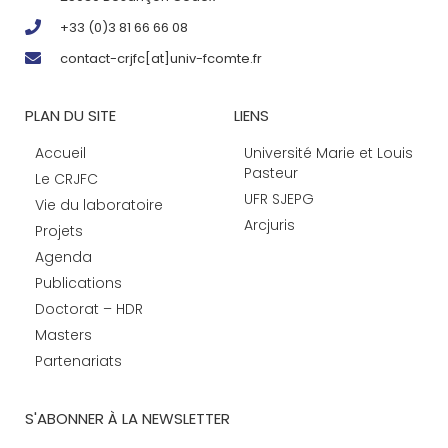
+33 (0)3 81 66 66 08
contact-crjfc[at]univ-fcomte.fr
PLAN DU SITE
LIENS
Accueil
Université Marie et Louis
Pasteur
Le CRJFC
UFR SJEPG
Vie du laboratoire
Arcjuris
Projets
Agenda
Publications
Doctorat – HDR
Masters
Partenariats
S'ABONNER À LA NEWSLETTER