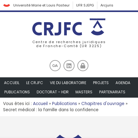
Université Marie et Louis Pasteur
UFR SJEPG
Arcjuris
Centre de recherches juridiques
de Franche-Comté (UR 3225)
ACCUEIL
LE CRJFC
VIE DU LABORATOIRE
PROJETS
AGENDA
PUBLICATIONS
DOCTORAT – HDR
MASTERS
PARTENARIATS
Vous êtes ici :
Accueil
»
Publications
»
Chapitres d'ouvrage
»
Secret médical : la famille dans la confidence