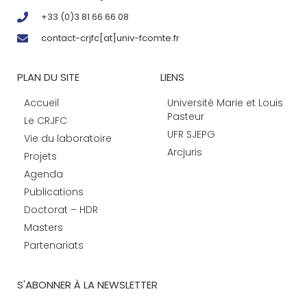
+33 (0)3 81 66 66 08
contact-crjfc[at]univ-fcomte.fr
PLAN DU SITE
LIENS
Accueil
Université Marie et Louis
Pasteur
Le CRJFC
UFR SJEPG
Vie du laboratoire
Arcjuris
Projets
Agenda
Publications
Doctorat – HDR
Masters
Partenariats
S'ABONNER À LA NEWSLETTER