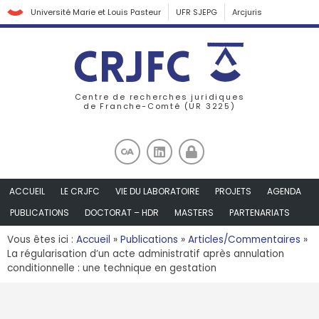
Université Marie et Louis Pasteur
UFR SJEPG
Arcjuris
Centre de recherches juridiques
de Franche-Comté (UR 3225)
ACCUEIL
LE CRJFC
VIE DU LABORATOIRE
PROJETS
AGENDA
PUBLICATIONS
DOCTORAT – HDR
MASTERS
PARTENARIATS
Vous êtes ici :
Accueil
»
Publications
»
Articles/Commentaires
»
La régularisation d’un acte administratif après annulation
conditionnelle : une technique en gestation