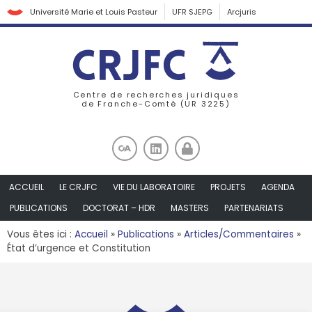
Université Marie et Louis Pasteur
UFR SJEPG
Arcjuris
Centre de recherches juridiques
de Franche-Comté (UR 3225)
ACCUEIL
LE CRJFC
VIE DU LABORATOIRE
PROJETS
AGENDA
PUBLICATIONS
DOCTORAT – HDR
MASTERS
PARTENARIATS
Vous êtes ici :
Accueil
»
Publications
»
Articles/Commentaires
»
État d’urgence et Constitution