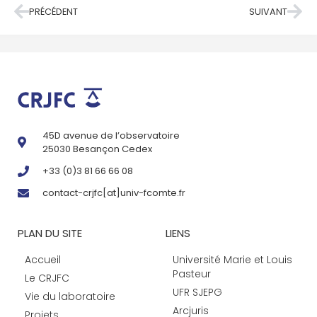
PRÉCÉDENT
SUIVANT
45D avenue de l’observatoire
25030 Besançon Cedex
+33 (0)3 81 66 66 08
contact-crjfc[at]univ-fcomte.fr
PLAN DU SITE
LIENS
Accueil
Université Marie et Louis
Pasteur
Le CRJFC
UFR SJEPG
Vie du laboratoire
Arcjuris
Projets