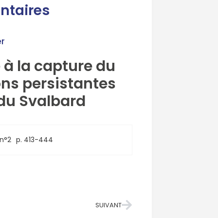
ntaires
r
 à la capture du
ons persistantes
 du Svalbard
n°2
p. 413-444
SUIVANT