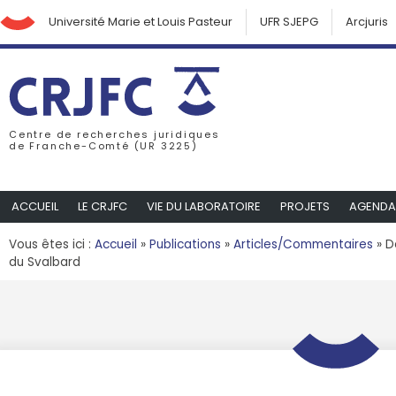
Université Marie et Louis Pasteur
UFR SJEPG
Arcjuris
Centre de recherches juridiques
de Franche-Comté (UR 3225)
ACCUEIL
LE CRJFC
VIE DU LABORATOIRE
PROJETS
AGENDA
Vous êtes ici :
Accueil
»
Publications
»
Articles/Commentaires
»
D
du Svalbard