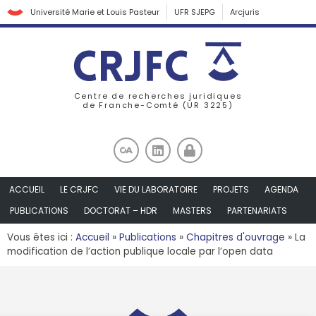
Université Marie et Louis Pasteur
UFR SJEPG
Arcjuris
Centre de recherches juridiques
de Franche-Comté (UR 3225)
ACCUEIL
LE CRJFC
VIE DU LABORATOIRE
PROJETS
AGENDA
PUBLICATIONS
DOCTORAT – HDR
MASTERS
PARTENARIATS
Vous êtes ici :
Accueil
»
Publications
»
Chapitres d'ouvrage
»
La
modification de l’action publique locale par l’open data