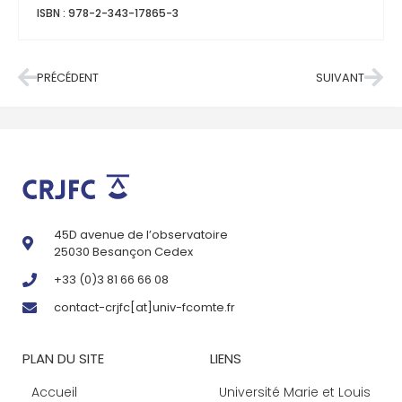
ISBN : 978-2-343-17865-3
PRÉCÉDENT
SUIVANT
45D avenue de l’observatoire
25030 Besançon Cedex
+33 (0)3 81 66 66 08
contact-crjfc[at]univ-fcomte.fr
PLAN DU SITE
LIENS
Accueil
Université Marie et Louis