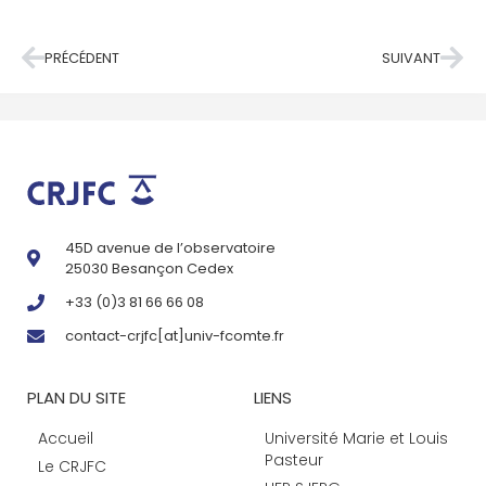
PRÉCÉDENT
SUIVANT
45D avenue de l’observatoire
25030 Besançon Cedex
+33 (0)3 81 66 66 08
contact-crjfc[at]univ-fcomte.fr
PLAN DU SITE
LIENS
Accueil
Université Marie et Louis
Pasteur
Le CRJFC