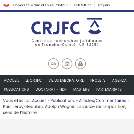
Université Marie et Louis Pasteur
UFR SJEPG
Arcjuris
Centre de recherches juridiques
de Franche-Comté (UR 3225)
ACCUEIL
LE CRJFC
VIE DU LABORATOIRE
PROJETS
AGENDA
PUBLICATIONS
DOCTORAT – HDR
MASTERS
PARTENARIATS
Vous êtes ici :
Accueil
»
Publications
»
Articles/Commentaires
»
Paul Leroy-Beaulieu, Adolph Wagner : science de l’imposition,
sens de l’histoire