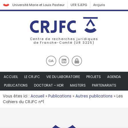
Université Marie et Louis Pasteur
UFR SJEPG
Arcjuris
Centre de recherches juridiques
de Franche-Comté (UR 3225)
ACCUEIL
LE CRJFC
VIE DU LABORATOIRE
PROJETS
AGENDA
PUBLICATIONS
DOCTORAT – HDR
MASTERS
PARTENARIATS
Vous êtes ici :
Accueil
»
Publications
»
Autres publications
»
Les
Cahiers du CRJFC n°1