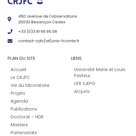
45D avenue de l’observatoire
25030 Besançon Cedex
+33 (0)3 81 66 66 08
contact-crjfc[at]univ-fcomte.fr
PLAN DU SITE
LIENS
Accueil
Université Marie et Louis
Pasteur
Le CRJFC
UFR SJEPG
Vie du laboratoire
Arcjuris
Projets
Agenda
Publications
Doctorat – HDR
Masters
Partenariats