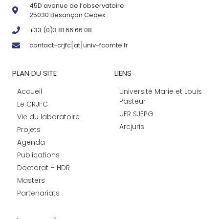
45D avenue de l’observatoire
25030 Besançon Cedex
+33 (0)3 81 66 66 08
contact-crjfc[at]univ-fcomte.fr
PLAN DU SITE
LIENS
Accueil
Université Marie et Louis
Pasteur
Le CRJFC
UFR SJEPG
Vie du laboratoire
Arcjuris
Projets
Agenda
Publications
Doctorat – HDR
Masters
Partenariats