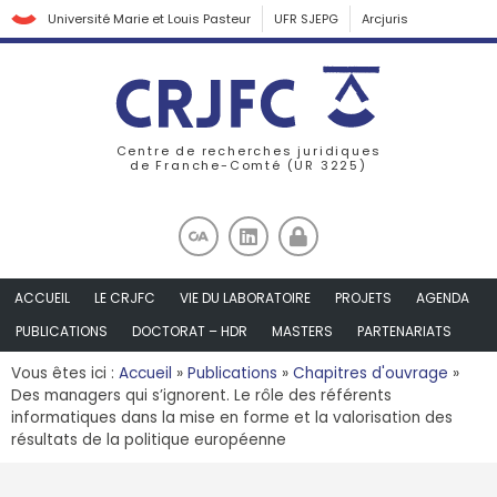
Université Marie et Louis Pasteur
UFR SJEPG
Arcjuris
Centre de recherches juridiques
de Franche-Comté (UR 3225)
ACCUEIL
LE CRJFC
VIE DU LABORATOIRE
PROJETS
AGENDA
PUBLICATIONS
DOCTORAT – HDR
MASTERS
PARTENARIATS
Vous êtes ici :
Accueil
»
Publications
»
Chapitres d'ouvrage
»
Des managers qui s’ignorent. Le rôle des référents
informatiques dans la mise en forme et la valorisation des
résultats de la politique européenne