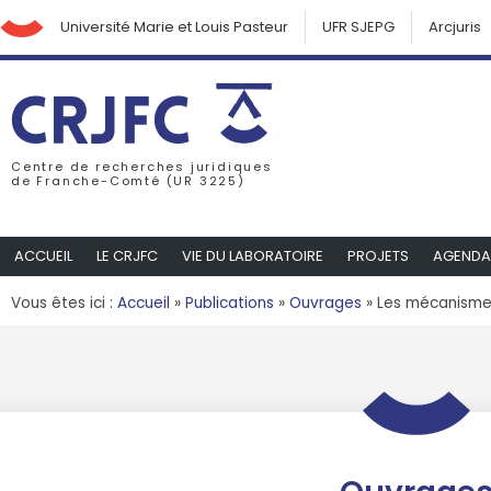
Université Marie et Louis Pasteur
UFR SJEPG
Arcjuris
Centre de recherches juridiques
de Franche-Comté (UR 3225)
ACCUEIL
LE CRJFC
VIE DU LABORATOIRE
PROJETS
AGENDA
Vous êtes ici :
Accueil
»
Publications
»
Ouvrages
»
Les mécanismes