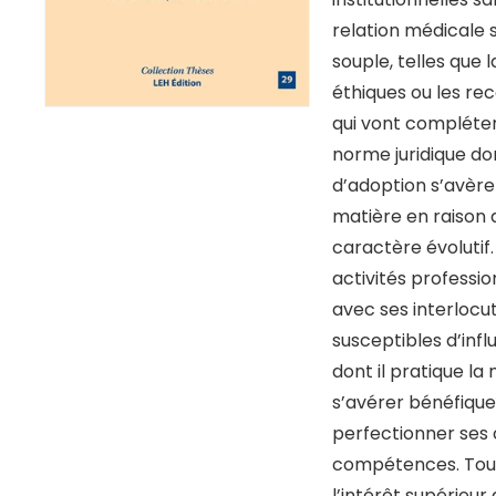
relation médicale s
souple, telles que 
éthiques ou les r
qui vont compléter
norme juridique do
d’adoption s’avère
matière en raison 
caractère évolutif.
activités professi
avec ses interlocut
susceptibles d’infl
dont il pratique l
s’avérer bénéfique
perfectionner ses
compétences. Toutef
l’intérêt supérieur 