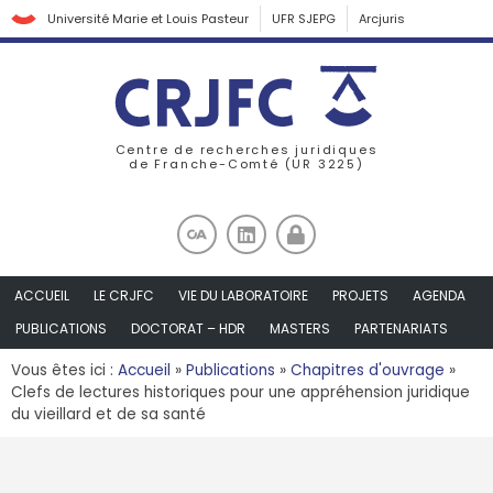
Université Marie et Louis Pasteur
UFR SJEPG
Arcjuris
Centre de recherches juridiques
de Franche-Comté (UR 3225)
ACCUEIL
LE CRJFC
VIE DU LABORATOIRE
PROJETS
AGENDA
PUBLICATIONS
DOCTORAT – HDR
MASTERS
PARTENARIATS
Vous êtes ici :
Accueil
»
Publications
»
Chapitres d'ouvrage
»
Clefs de lectures historiques pour une appréhension juridique
du vieillard et de sa santé