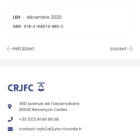
LEH
décembre 2020
ISBN : 978-2-84874-883-2
PRÉCÉDENT
SUIVANT
45D avenue de l’observatoire
25030 Besançon Cedex
+33 (0)3 81 66 66 08
contact-crjfc[at]univ-fcomte.fr