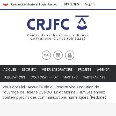
Université Marie et Louis Pasteur
UFR SJEPG
Arcjuris
Centre de recherches juridiques
de Franche-Comté (UR 3225)
ACCUEIL
LE CRJFC
VIE DU LABORATOIRE
PROJETS
AGENDA
PUBLICATIONS
DOCTORAT – HDR
MASTERS
PARTENARIATS
Vous êtes ici :
Accueil
»
Vie du laboratoire
»
Parution de
l’ouvrage de Hélène DE POOTER et Marine THEY, Les enjeux
contemporains des communications numériques (Pedone)