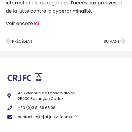
internationale au regard de l’accès aux preuves et
de la lutte contre la cybercriminalité.
Voir encore
ici
PRÉCÉDENT
SUIVANT
45D avenue de l’observatoire
25030 Besançon Cedex
+33 (0)3 81 66 66 08
contact-crjfc[at]univ-fcomte.fr