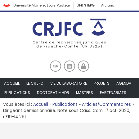
Université Marie et Louis Pasteur
UFR SJEPG
Arcjuris
Centre de recherches juridiques
de Franche-Comté (UR 3225)
ACCUEIL
LE CRJFC
VIE DU LABORATOIRE
PROJETS
AGENDA
PUBLICATIONS
DOCTORAT – HDR
MASTERS
PARTENARIATS
Vous êtes ici :
Accueil
»
Publications
»
Articles/Commentaires
»
Dirigeant démissionnaire. Note sous Cass. Com., 7 oct. 2020,
n°19-14.291