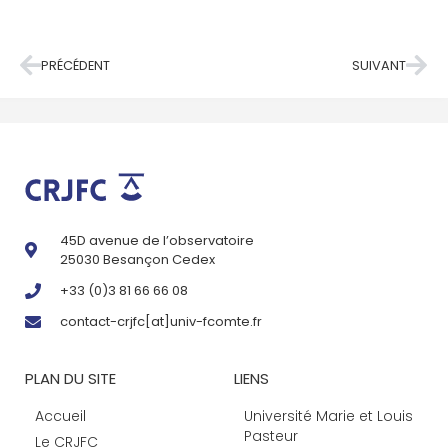
PRÉCÉDENT
SUIVANT
45D avenue de l’observatoire
25030 Besançon Cedex
+33 (0)3 81 66 66 08
contact-crjfc[at]univ-fcomte.fr
PLAN DU SITE
LIENS
Accueil
Université Marie et Louis
Pasteur
Le CRJFC