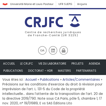
Université Marie et Louis Pasteur
UFR SJEPG
Arcjuris
Centre de recherches juridiques
de Franche-Comté (UR 3225)
ACCUEIL
LE CRJFC
VIE DU LABORATOIRE
PROJETS
AGENDA
PUBLICATIONS
DOCTORAT – HDR
MASTERS
PARTENARIATS
Vous êtes ici :
Accueil
»
Publications
»
Articles/Commentaires
»
Précisions sur les conditions d’exercice du droit à révision pour
imprévision de l’art. L. 131-5 du Code de la propriété
intellectuelle… dans l’attente de la transposition de l’art. 20 de
la directive 2019/790. Note sous CA Paris, pôle 5, chambre 1, 17
nov. 2020, n° 19/01989, E vs SAS Éditions Lito