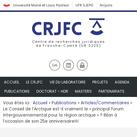
Université Marie et Louis Pasteur
UFR SJEPG
Arcjuris
Centre de recherches juridiques
de Franche-Comté (UR 3225)
ACCUEIL
LE CRJFC
VIE DU LABORATOIRE
PROJETS
AGENDA
PUBLICATIONS
DOCTORAT – HDR
MASTERS
PARTENARIATS
Vous êtes ici :
Accueil
»
Publications
»
Articles/Commentaires
»
Le Conseil de l’Arctique est-il vraiment le « principal forum
intergouvernemental pour la région arctique » ? Bilan à
l’occasion de son 25e anniversaire￼