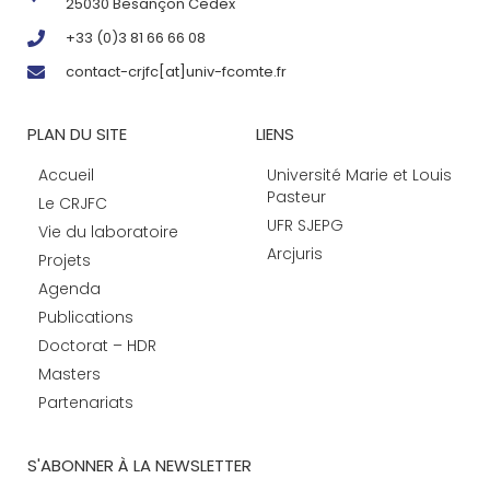
25030 Besançon Cedex
+33 (0)3 81 66 66 08
contact-crjfc[at]univ-fcomte.fr
PLAN DU SITE
LIENS
Accueil
Université Marie et Louis
Pasteur
Le CRJFC
UFR SJEPG
Vie du laboratoire
Arcjuris
Projets
Agenda
Publications
Doctorat – HDR
Masters
Partenariats
S'ABONNER À LA NEWSLETTER