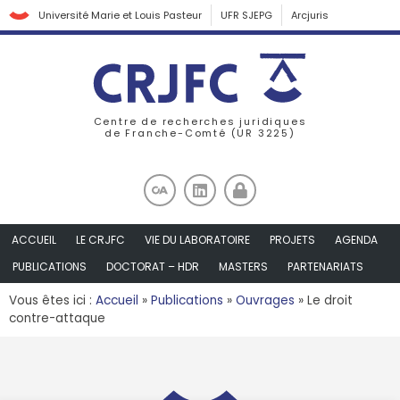
Université Marie et Louis Pasteur
UFR SJEPG
Arcjuris
Centre de recherches juridiques
de Franche-Comté (UR 3225)
ACCUEIL
LE CRJFC
VIE DU LABORATOIRE
PROJETS
AGENDA
PUBLICATIONS
DOCTORAT – HDR
MASTERS
PARTENARIATS
Vous êtes ici :
Accueil
»
Publications
»
Ouvrages
»
Le droit
contre-attaque