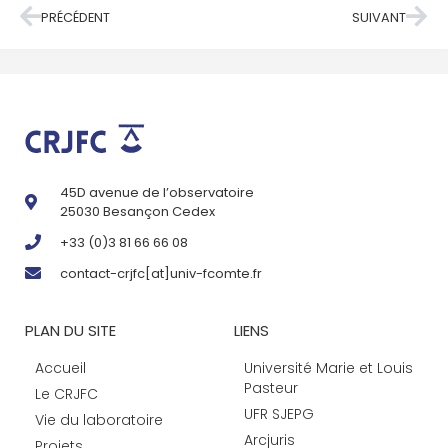
PRÉCÉDENT
SUIVANT
45D avenue de l’observatoire
25030 Besançon Cedex
+33 (0)3 81 66 66 08
contact-crjfc[at]univ-fcomte.fr
PLAN DU SITE
LIENS
Accueil
Université Marie et Louis
Pasteur
Le CRJFC
UFR SJEPG
Vie du laboratoire
Arcjuris
Projets