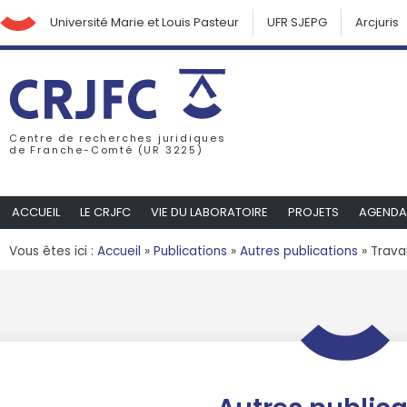
Université Marie et Louis Pasteur
UFR SJEPG
Arcjuris
Centre de recherches juridiques
de Franche-Comté (UR 3225)
ACCUEIL
LE CRJFC
VIE DU LABORATOIRE
PROJETS
AGENDA
Vous êtes ici :
Accueil
»
Publications
»
Autres publications
»
Travai