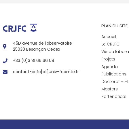
PLAN DU SITE
Accueil
45D avenue de l’observatoire
Le CRJFC
25030 Besançon Cedex
Vie du labora
Projets
+33 (0)3 81 66 66 08
Agenda
contact-crjfc[at]univ-fcomte.fr
Publications
Doctorat – H
Masters
Partenariats