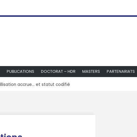
PUBLICATIONS
DOCTORAT – HDR
MASTERS
PARTENARIATS
llisation accrue… et statut codifié