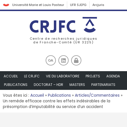
Université Marie et Louis Pasteur
UFR SJEPG
Arcjuris
Centre de recherches juridiques
de Franche-Comté (UR 3225)
ACCUEIL
LE CRJFC
VIE DU LABORATOIRE
PROJETS
AGENDA
PUBLICATIONS
DOCTORAT – HDR
MASTERS
PARTENARIATS
Vous êtes ici :
Accueil
»
Publications
»
Articles/Commentaires
»
Un remède efficace contre les effets indésirables de la
présomption d’imputabilité au service d’un accident