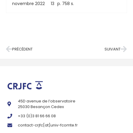
novembre 2022
13
p. 758 s.
PRÉCÉDENT
SUIVANT
45D avenue de l’observatoire
25030 Besançon Cedex
+33 (0)3 81 66 66 08
contact-crjfc[at]univ-fcomte.fr