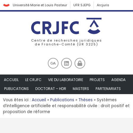
Université Marie et Louis Pasteur
UFR SJEPG
Arcjuris
Centre de recherches juridiques
de Franche-Comté (UR 3225)
ACCUEIL
LE CRJFC
VIE DU LABORATOIRE
PROJETS
AGENDA
PUBLICATIONS
DOCTORAT – HDR
MASTERS
PARTENARIATS
Vous êtes ici :
Accueil
»
Publications
»
Thèses
»
Systèmes
d’intelligence artificielle et responsabilité civile : droit positif et
proposition de réforme