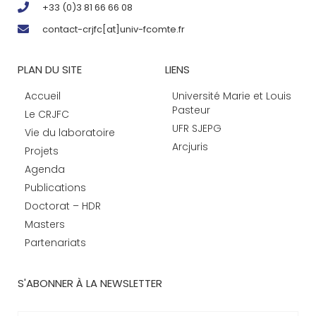
+33 (0)3 81 66 66 08
contact-crjfc[at]univ-fcomte.fr
PLAN DU SITE
LIENS
Accueil
Université Marie et Louis
Pasteur
Le CRJFC
UFR SJEPG
Vie du laboratoire
Arcjuris
Projets
Agenda
Publications
Doctorat – HDR
Masters
Partenariats
S'ABONNER À LA NEWSLETTER