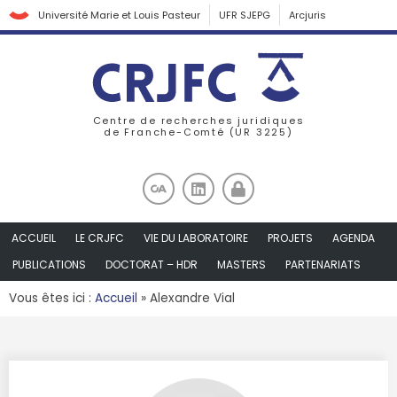
Université Marie et Louis Pasteur
UFR SJEPG
Arcjuris
Centre de recherches juridiques
de Franche-Comté (UR 3225)
ACCUEIL
LE CRJFC
VIE DU LABORATOIRE
PROJETS
AGENDA
PUBLICATIONS
DOCTORAT – HDR
MASTERS
PARTENARIATS
Vous êtes ici :
Accueil
»
Alexandre Vial