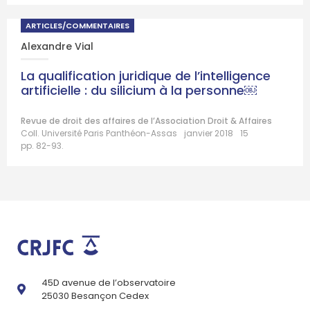
ARTICLES/COMMENTAIRES
Alexandre Vial
La qualification juridique de l’intelligence
artificielle : du silicium à la personne￼
Revue de droit des affaires de l’Association Droit & Affaires
Coll. Université Paris Panthéon-Assas
janvier 2018
15
pp. 82-93.
45D avenue de l’observatoire
25030 Besançon Cedex