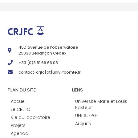
45D avenue de l’observatoire
25030 Besançon Cedex
+33 (0)3 81 66 66 08
contact-crjfc[at]univ-fcomte.fr
PLAN DU SITE
LIENS
Accueil
Université Marie et Louis
Pasteur
Le CRJFC
UFR SJEPG
Vie du laboratoire
Arcjuris
Projets
Agenda