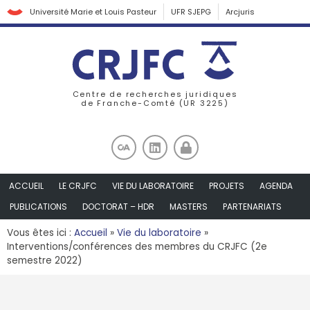
Université Marie et Louis Pasteur
UFR SJEPG
Arcjuris
Centre de recherches juridiques
de Franche-Comté (UR 3225)
ACCUEIL
LE CRJFC
VIE DU LABORATOIRE
PROJETS
AGENDA
PUBLICATIONS
DOCTORAT – HDR
MASTERS
PARTENARIATS
Vous êtes ici :
Accueil
»
Vie du laboratoire
»
Interventions/conférences des membres du CRJFC (2e
semestre 2022)