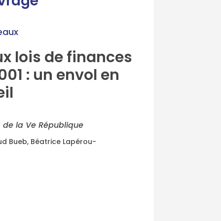
uvrage
eaux
ux lois de finances
01 : un envol en
il
s de la Ve République
aud Bueb, Béatrice Lapérou-