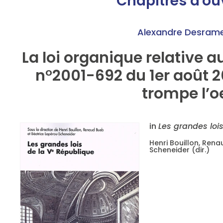
Chapitres d'o
Alexandre Desram
La loi organique relative a
n°2001-692 du 1er août 20
trompe l’oe
in
Les grandes loi
Henri Bouillon, Ren
Scheneider (dir.)