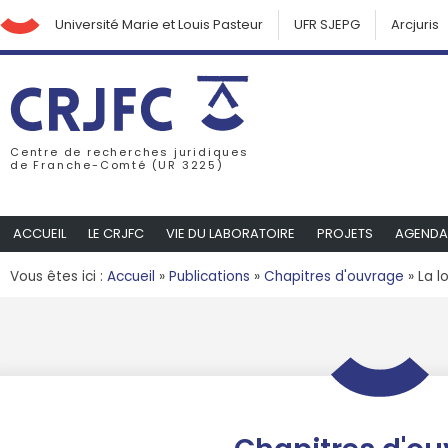
Université Marie et Louis Pasteur
UFR SJEPG
Arcjuris
Centre de recherches juridiques
de Franche-Comté (UR 3225)
ACCUEIL
LE CRJFC
VIE DU LABORATOIRE
PROJETS
AGENDA
Vous êtes ici :
Accueil
»
Publications
»
Chapitres d'ouvrage
»
La l