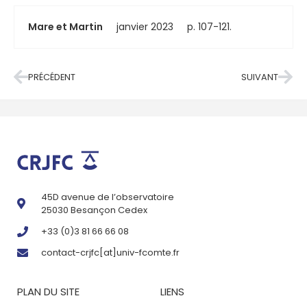
Mare et Martin
janvier 2023
p. 107-121.
PRÉCÉDENT
SUIVANT
45D avenue de l’observatoire
25030 Besançon Cedex
+33 (0)3 81 66 66 08
contact-crjfc[at]univ-fcomte.fr
PLAN DU SITE
LIENS