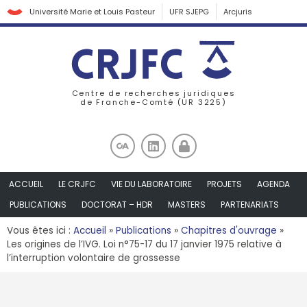
Université Marie et Louis Pasteur
UFR SJEPG
Arcjuris
Centre de recherches juridiques
de Franche-Comté (UR 3225)
ACCUEIL
LE CRJFC
VIE DU LABORATOIRE
PROJETS
AGENDA
PUBLICATIONS
DOCTORAT – HDR
MASTERS
PARTENARIATS
Vous êtes ici :
Accueil
»
Publications
»
Chapitres d'ouvrage
»
Les origines de l’IVG. Loi n°75-17 du 17 janvier 1975 relative à
l’interruption volontaire de grossesse