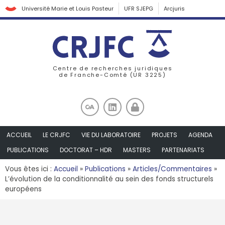
Université Marie et Louis Pasteur
UFR SJEPG
Arcjuris
Centre de recherches juridiques
de Franche-Comté (UR 3225)
ACCUEIL
LE CRJFC
VIE DU LABORATOIRE
PROJETS
AGENDA
PUBLICATIONS
DOCTORAT – HDR
MASTERS
PARTENARIATS
Vous êtes ici :
Accueil
»
Publications
»
Articles/Commentaires
»
L’évolution de la conditionnalité au sein des fonds structurels
européens