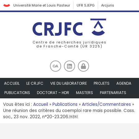
Université Marie et Louis Pasteur
UFR SJEPG
Arcjuris
Centre de recherches juridiques
de Franche-Comté (UR 3225)
ACCUEIL
LE CRJFC
VIE DU LABORATOIRE
PROJETS
AGENDA
PUBLICATIONS
DOCTORAT – HDR
MASTERS
PARTENARIATS
Vous êtes ici :
Accueil
»
Publications
»
Articles/Commentaires
»
Une réunion des critères du coemploi rare mais possible. Cass.
soc., 23 nov. 2022, n°20-23.206.￼￼