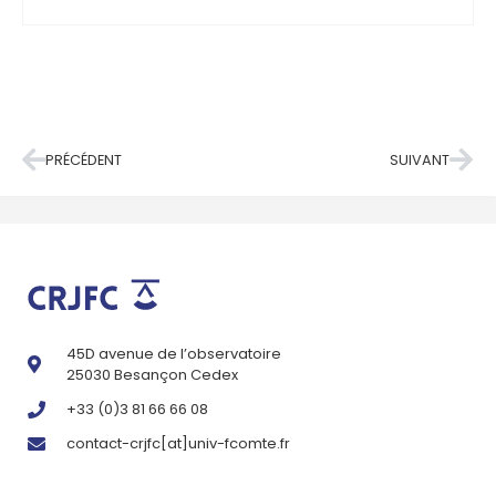
PRÉCÉDENT
SUIVANT
45D avenue de l’observatoire
25030 Besançon Cedex
+33 (0)3 81 66 66 08
contact-crjfc[at]univ-fcomte.fr