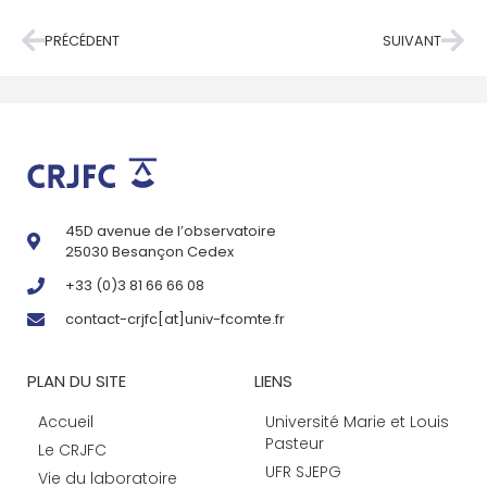
PRÉCÉDENT
SUIVANT
45D avenue de l’observatoire
25030 Besançon Cedex
+33 (0)3 81 66 66 08
contact-crjfc[at]univ-fcomte.fr
PLAN DU SITE
LIENS
Accueil
Université Marie et Louis
Pasteur
Le CRJFC
UFR SJEPG
Vie du laboratoire