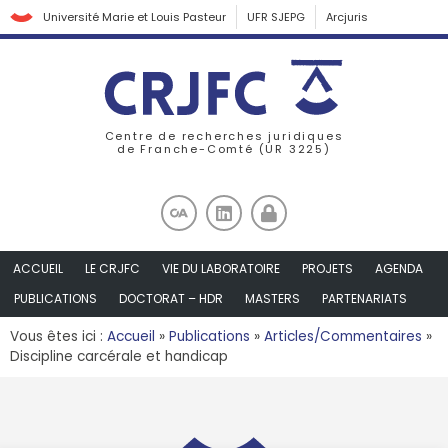
Université Marie et Louis Pasteur
UFR SJEPG
Arcjuris
Centre de recherches juridiques
de Franche-Comté (UR 3225)
ACCUEIL
LE CRJFC
VIE DU LABORATOIRE
PROJETS
AGENDA
PUBLICATIONS
DOCTORAT – HDR
MASTERS
PARTENARIATS
Vous êtes ici :
Accueil
»
Publications
»
Articles/Commentaires
»
Discipline carcérale et handicap