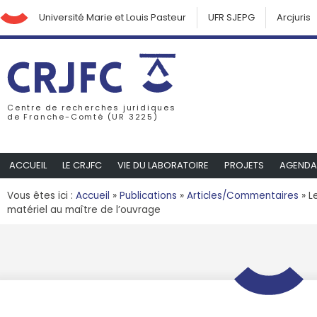
Université Marie et Louis Pasteur
UFR SJEPG
Arcjuris
Centre de recherches juridiques
de Franche-Comté (UR 3225)
ACCUEIL
LE CRJFC
VIE DU LABORATOIRE
PROJETS
AGENDA
Vous êtes ici :
Accueil
»
Publications
»
Articles/Commentaires
»
L
matériel au maître de l’ouvrage