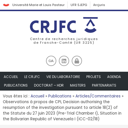
Université Marie et Louis Pasteur
UFR SJEPG
Arcjuris
Centre de recherches juridiques
de Franche-Comté (UR 3225)
ACCUEIL
LE CRJFC
VIE DU LABORATOIRE
PROJETS
AGENDA
PUBLICATIONS
DOCTORAT – HDR
MASTERS
PARTENARIATS
Vous êtes ici :
Accueil
»
Publications
»
Articles/Commentaires
»
Observations à propos de CPI, Decision authorising the
resumption of the investigation pursuant to article 18(2) of
the Statute du 27 juin 2023 (Pre-Trial Chamber I), Situation in
the Bolivarian Republic of Venezuela I (ICC-02/18)