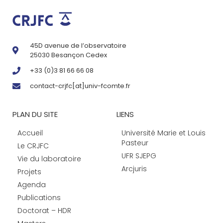
45D avenue de l’observatoire
25030 Besançon Cedex
+33 (0)3 81 66 66 08
contact-crjfc[at]univ-fcomte.fr
PLAN DU SITE
LIENS
Accueil
Université Marie et Louis
Pasteur
Le CRJFC
UFR SJEPG
Vie du laboratoire
Arcjuris
Projets
Agenda
Publications
Doctorat – HDR