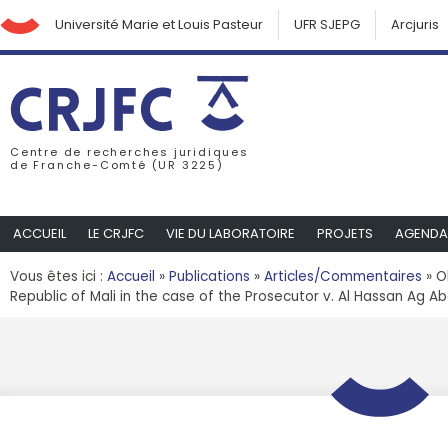
Université Marie et Louis Pasteur
UFR SJEPG
Arcjuris
Centre de recherches juridiques
de Franche-Comté (UR 3225)
ACCUEIL
LE CRJFC
VIE DU LABORATOIRE
PROJETS
AGENDA
Vous êtes ici :
Accueil
»
Publications
»
Articles/Commentaires
»
O
Republic of Mali in the case of the Prosecutor v. Al Hassan Ag