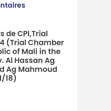
ntaires
e
 de CPI,Trial
4 (Trial Chamber
lic of Mali in the
v. Al Hassan Ag
ed Ag Mahmoud
1/18)