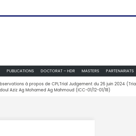
PUBLICATIONS
DOCTORAT – HDR
MASTERS
PARTENARIATS
bservations à propos de CPI,Trial Judgement du 26 juin 2024 (Trial
 Abdoul Aziz Ag Mohamed Ag Mahmoud (ICC-01/12-01/18)