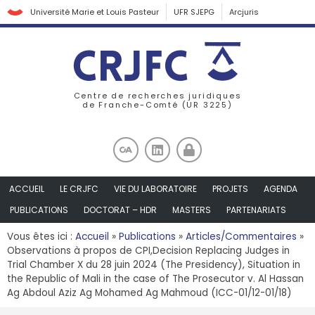
Université Marie et Louis Pasteur
UFR SJEPG
Arcjuris
Centre de recherches juridiques
de Franche-Comté (UR 3225)
ACCUEIL
LE CRJFC
VIE DU LABORATOIRE
PROJETS
AGENDA
PUBLICATIONS
DOCTORAT – HDR
MASTERS
PARTENARIATS
Vous êtes ici :
Accueil
»
Publications
»
Articles/Commentaires
»
Observations à propos de CPI,Decision Replacing Judges in
Trial Chamber X du 28 juin 2024 (The Presidency), Situation in
the Republic of Mali in the case of The Prosecutor v. Al Hassan
Ag Abdoul Aziz Ag Mohamed Ag Mahmoud (ICC-01/12-01/18)