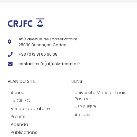
45D avenue de l’observatoire
25030 Besançon Cedex
+33 (0)3 81 66 66 08
contact-crjfc[at]univ-fcomte.fr
PLAN DU SITE
LIENS
Accueil
Université Marie et Louis
Pasteur
Le CRJFC
UFR SJEPG
Vie du laboratoire
Arcjuris
Projets
Agenda
Publications