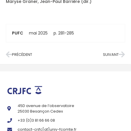
Maryse Graner, Jean-Paul Barrière (dir.)
PUFC
mai 2025
p. 281-285
PRÉCÉDENT
SUIVANT
45D avenue de l’observatoire
25030 Besançon Cedex
+33 (0)3 81 66 66 08
contact-crjfc[at]univ-fcomte.fr