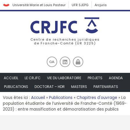
Université Marie et Louis Pasteur
UFR SJEPG
Arcjuris
Centre de recherches juridiques
de Franche-Comté (UR 3225)
ACCUEIL
LE CRJFC
VIE DU LABORATOIRE
PROJETS
AGENDA
PUBLICATIONS
DOCTORAT – HDR
MASTERS
PARTENARIATS
Vous êtes ici :
Accueil
»
Publications
»
Chapitres d'ouvrage
»
La
population étudiante de l’université de Franche-Comté (1969-
2023) : entre massification et démocratisation des publics