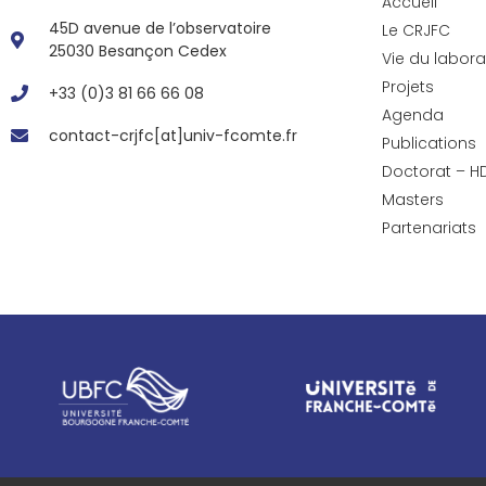
Accueil
45D avenue de l’observatoire
Le CRJFC
25030 Besançon Cedex
Vie du labora
Projets
+33 (0)3 81 66 66 08
Agenda
contact-crjfc[at]univ-fcomte.fr
Publications
Doctorat – H
Masters
Partenariats