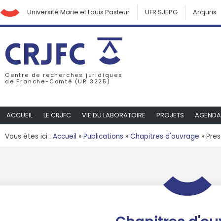
Université Marie et Louis Pasteur
UFR SJEPG
Arcjuris
Centre de recherches juridiques
de Franche-Comté (UR 3225)
ACCUEIL
LE CRJFC
VIE DU LABORATOIRE
PROJETS
AGENDA
Vous êtes ici :
Accueil
»
Publications
»
Chapitres d'ouvrage
»
Pres