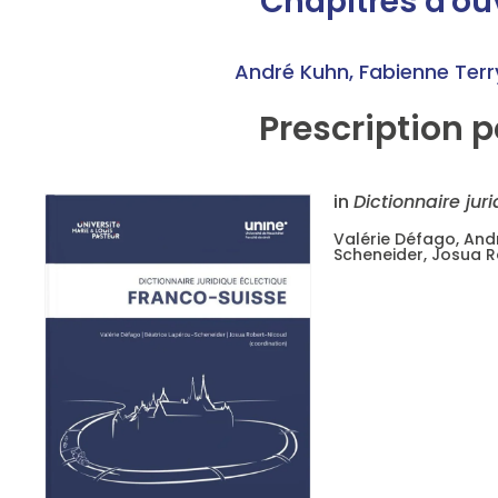
Chapitres d'o
André Kuhn
,
Fabienne Ter
Prescription 
in
Dictionnaire jur
Valérie Défago, And
Scheneider, Josua R