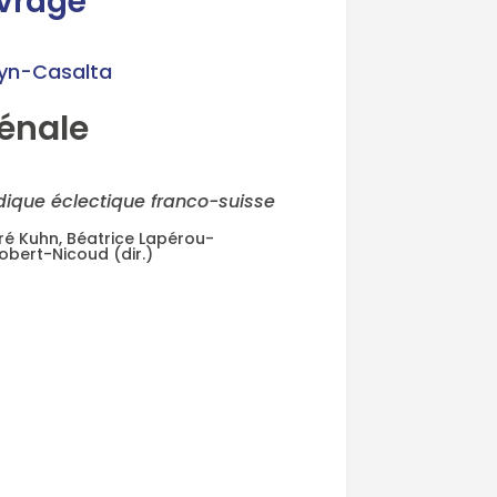
uvrage
ryn-Casalta
pénale
idique éclectique franco-suisse
ré Kuhn, Béatrice Lapérou-
obert-Nicoud (dir.)