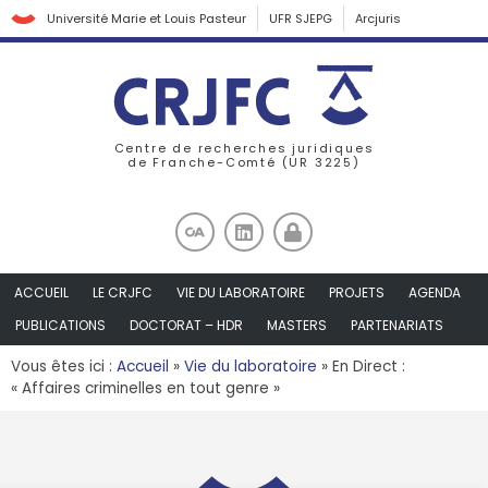
Université Marie et Louis Pasteur
UFR SJEPG
Arcjuris
Centre de recherches juridiques
de Franche-Comté (UR 3225)
ACCUEIL
LE CRJFC
VIE DU LABORATOIRE
PROJETS
AGENDA
PUBLICATIONS
DOCTORAT – HDR
MASTERS
PARTENARIATS
Vous êtes ici :
Accueil
»
Vie du laboratoire
»
En Direct :
« Affaires criminelles en tout genre »