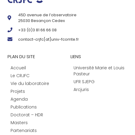
45D avenue de l’observatoire
25030 Besançon Cedex
+33 (0)3 81 66 66 08
contact-crjfc[at]univ-fcomte.fr
PLAN DU SITE
LIENS
Accueil
Université Marie et Louis
Pasteur
Le CRJFC
UFR SJEPG
Vie du laboratoire
Arcjuris
Projets
Agenda
Publications
Doctorat – HDR
Masters
Partenariats