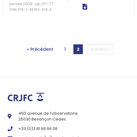
janvier 2009
pp. 67-77
ISBN 978-2-86480-938-8
« Précédent
1
2
Suivant »
45D avenue de l’observatoire
25030 Besançon Cedex
+33 (0)3 81 66 66 08