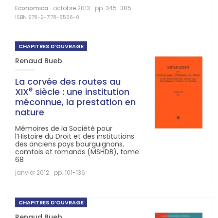
Economica
octobre 2013
pp. 345-385
ISBN 978-2-7178-6566-0
CHAPITRES D’OUVRAGE
Renaud Bueb
La corvée des routes au
e
XIX
siècle : une institution
méconnue, la prestation en
nature
Mémoires de la Société pour
l’Histoire du Droit et des institutions
des anciens pays bourguignons,
comtois et romands (MSHDB), tome
68
janvier 2012
pp. 101-136
CHAPITRES D’OUVRAGE
Renaud Bueb