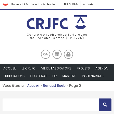
Université Marie et Louis Pasteur
UFR SJEPG
Arcjuris
Centre de recherches juridiques
de Franche-Comté (UR 3225)
ACCUEIL
LE CRJFC
VIE DU LABORATOIRE
PROJETS
AGENDA
PUBLICATIONS
DOCTORAT – HDR
MASTERS
PARTENARIATS
Vous êtes ici :
Accueil
»
Renaud Bueb
»
Page 2