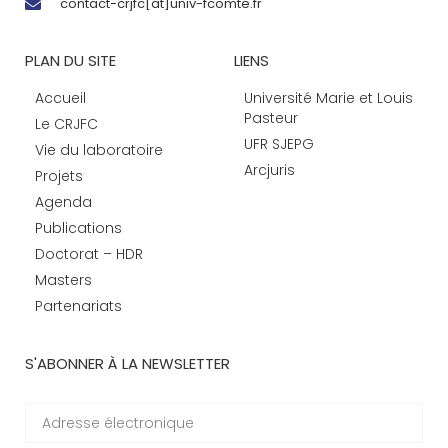
contact-crjfc[at]univ-fcomte.fr
PLAN DU SITE
LIENS
Accueil
Université Marie et Louis
Pasteur
Le CRJFC
UFR SJEPG
Vie du laboratoire
Arcjuris
Projets
Agenda
Publications
Doctorat – HDR
Masters
Partenariats
S'ABONNER À LA NEWSLETTER