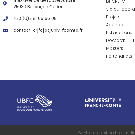
45D avenue de l’observatoire
Le CRJFC
25030 Besançon Cedex
Vie du labora
Projets
+33 (0)3 81 66 66 08
Agenda
contact-crjfc[at]univ-fcomte.fr
Publications
Doctorat – H
Masters
Partenariats
Centre de recherches juridi