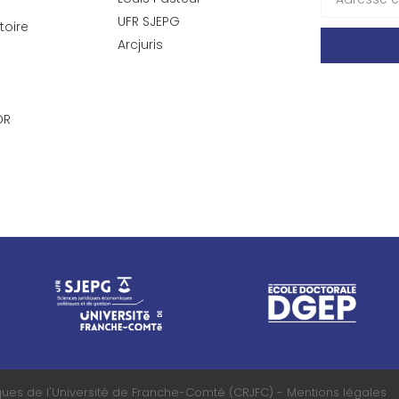
UFR SJEPG
toire
Arcjuris
DR
ques de l'Université de Franche-Comté (CRJFC) - Mentions légales