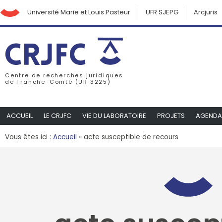
Université Marie et Louis Pasteur
UFR SJEPG
Arcjuris
Centre de recherches juridiques
de Franche-Comté (UR 3225)
ACCUEIL
LE CRJFC
VIE DU LABORATOIRE
PROJETS
AGENDA
Vous êtes ici :
Accueil
»
acte susceptible de recours