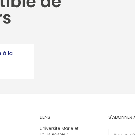
tible de
rs
n à la
LIENS
S'ABONNER 
Université Marie et
Louis Pasteur